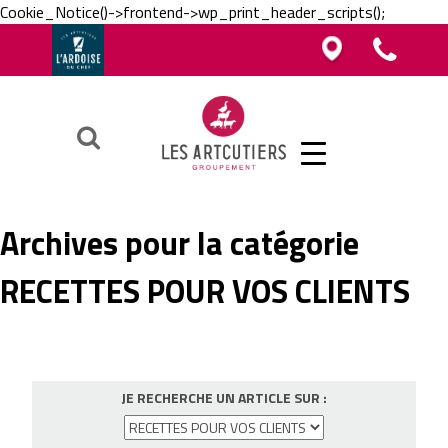
Cookie_Notice()->frontend->wp_print_header_scripts();
Vous êtes boucher, charcutier, traiteur ?
Vous êtes boucher, charcutier, traiteur ?
Contacter un Artcutier en région
Téléphoner au groupement
Vous êtes restaurateur ?
Ok
Archives pour la catégorie
RECETTES POUR VOS CLIENTS
JE RECHERCHE UN ARTICLE SUR :