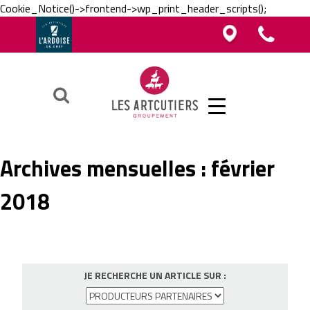
Cookie_Notice()->frontend->wp_print_header_scripts();
Vous êtes boucher, charcutier, traiteur ?
Vous êtes boucher, charcutier, traiteur ?
Contacter un Artcutier en région
Téléphoner au groupement
Vous êtes restaurateur ?
Ok
Archives mensuelles :
février
2018
JE RECHERCHE UN ARTICLE SUR :