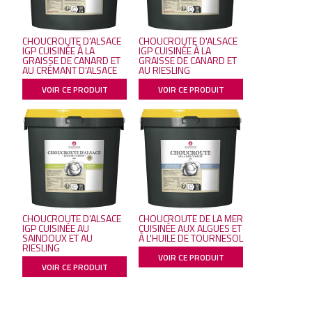
CHOUCROUTE D'ALSACE
CHOUCROUTE D'ALSACE
IGP CUISINÉE À LA
IGP CUISINÉE À LA
GRAISSE DE CANARD ET
GRAISSE DE CANARD ET
AU CRÉMANT D'ALSACE
AU RIESLING
VOIR CE PRODUIT
VOIR CE PRODUIT
CHOUCROUTE D'ALSACE
CHOUCROUTE DE LA MER
IGP CUISINÉE AU
CUISINÉE AUX ALGUES ET
SAINDOUX ET AU
À L'HUILE DE TOURNESOL
RIESLING
VOIR CE PRODUIT
VOIR CE PRODUIT