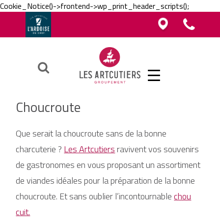
Cookie_Notice()->frontend->wp_print_header_scripts();
Vous êtes boucher, charcutier, traiteur ?
Vous êtes boucher, charcutier, traiteur ?
Contacter un Artcutier en région
Téléphoner au groupement
Vous êtes restaurateur ?
Ok
Choucroute
Que serait la choucroute sans de la bonne
charcuterie ?
Les Artcutiers
ravivent vos souvenirs
de gastronomes en vous proposant un assortiment
de viandes idéales pour la préparation de la bonne
choucroute. Et sans oublier l’incontournable
chou
cuit.