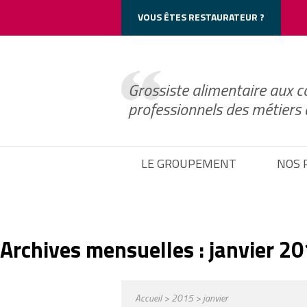
Cookie_Notice()->frontend->wp_print_header_scripts();
VOUS ÊTES RESTAURATEUR ?
Grossiste alimentaire aux c
professionnels des métiers
LE GROUPEMENT
NOS 
Archives mensuelles :
janvier 2
Accueil
>
2015
> janvier