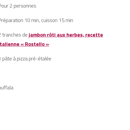
Pour 2 personnes
Préparation 10 min, cuisson 15 min
2 tranches de
jambon rôti aux herbes, recette
italienne « Rostello »
1 pâte à pizza pré-étalée
buffala