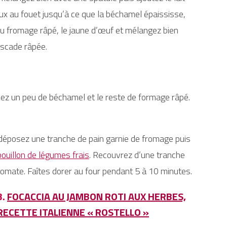
x au fouet jusqu’à ce que la béchamel épaississe,
é du fromage râpé, le jaune d’œuf et mélangez bien
uscade râpée.
sez un peu de béchamel et le reste de formage râpé.
éposez une tranche de pain garnie de fromage puis
ouillon de légumes frais
. Recouvrez d’une tranche
tomate. Faîtes dorer au four pendant 5 à 10 minutes.
3.
FOCACCIA AU JAMBON ROTI AUX HERBES,
RECETTE ITALIENNE « ROSTELLO »