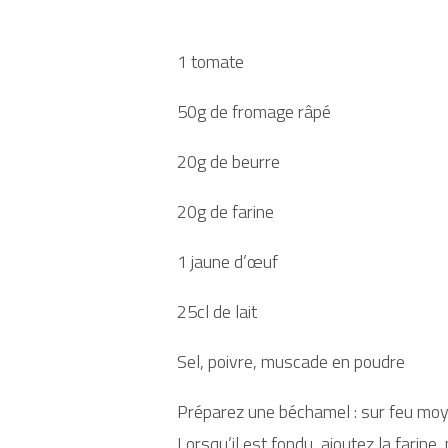
1 tomate
50g de fromage râpé
20g de beurre
20g de farine
1 jaune d’œuf
25cl de lait
Sel, poivre, muscade en poudre
Préparez une béchamel : sur feu moye
Lorsqu’il est fondu, ajoutez la farine