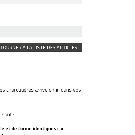
ETOURNER À LA LISTE DES ARTICLES
es charcutières arrive enfin dans vos
 sont :
ille et de forme identiques
qui