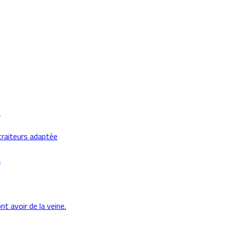
5
traiteurs adaptée
4
nt avoir de la veine.