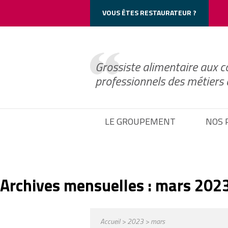
Cookie_Notice()->frontend->wp_print_header_scripts();
VOUS ÊTES RESTAURATEUR ?
Grossiste alimentaire aux c
professionnels des métiers
LE GROUPEMENT
NOS 
Archives mensuelles :
mars 202
Accueil
>
2023
> mars