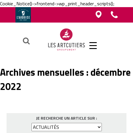
Cookie_Notice()->frontend->wp_print_header_scripts();
Vous êtes boucher, charcutier, traiteur ?
Vous êtes boucher, charcutier, traiteur ?
Contacter un Artcutier en région
Téléphoner au groupement
Vous êtes restaurateur ?
Ok
Archives mensuelles :
décembre
2022
JE RECHERCHE UN ARTICLE SUR :