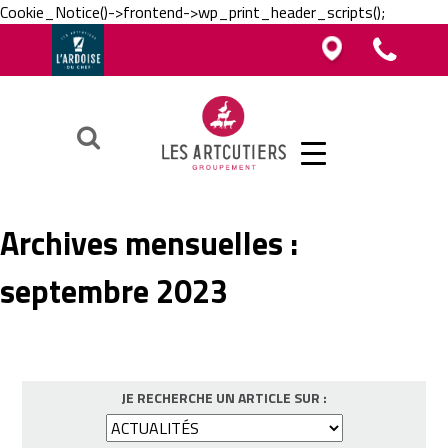
Cookie_Notice()->frontend->wp_print_header_scripts();
Vous êtes boucher, charcutier, traiteur ?
Vous êtes boucher, charcutier, traiteur ?
Contacter un Artcutier en région
Téléphoner au groupement
Vous êtes restaurateur ?
Ok
Archives mensuelles :
septembre 2023
JE RECHERCHE UN ARTICLE SUR :