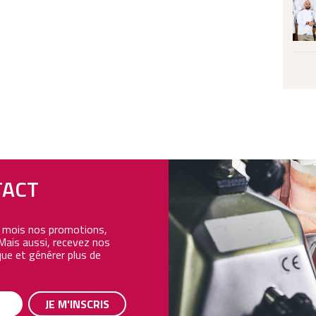
TACT
e mois nos promotions,
Mais aussi, recevez nos
ue et générer plus de
JE M'INSCRIS