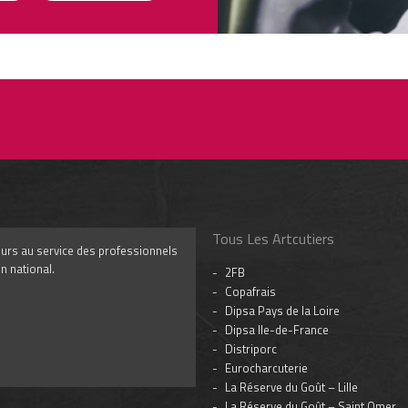
Tous Les Artcutiers
iteurs au service des professionnels
n national.
2FB
Copafrais
Dipsa Pays de la Loire
Dipsa Ile-de-France
Distriporc
Eurocharcuterie
La Réserve du Goût – Lille
La Réserve du Goût – Saint Omer