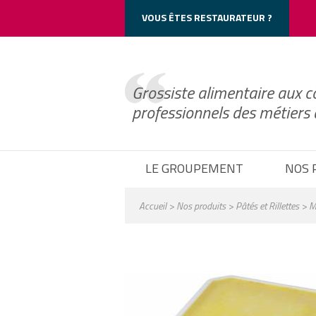
Cookie_Notice()->frontend->wp_print_header_scripts();
VOUS ÊTES RESTAURATEUR ?
Grossiste alimentaire aux c
professionnels des métiers
LE GROUPEMENT
NOS 
Accueil
>
Nos produits
>
Pâtés et Rillettes
> Mo