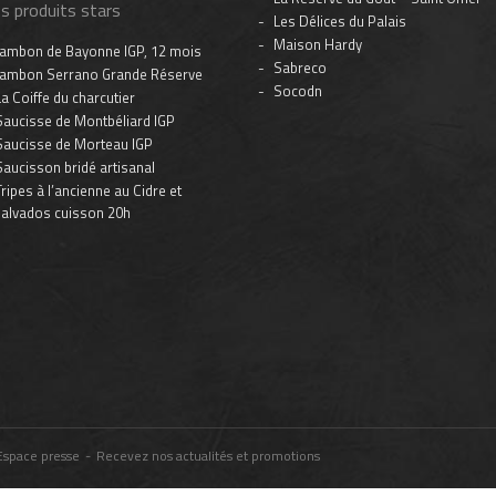
s produits stars
Les Délices du Palais
Maison Hardy
Jambon de Bayonne IGP, 12 mois
Sabreco
Jambon Serrano Grande Réserve
Socodn
La Coiffe du charcutier
Saucisse de Montbéliard IGP
Saucisse de Morteau IGP
Saucisson bridé artisanal
Tripes à l’ancienne au Cidre et
alvados cuisson 20h
Espace presse
-
Recevez nos actualités et promotions