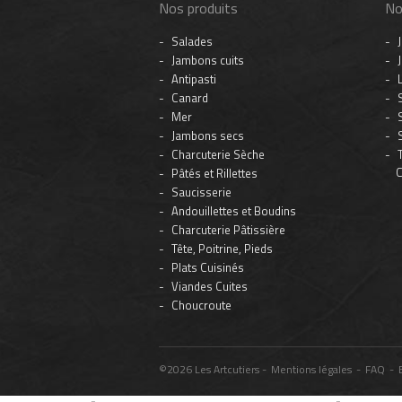
Nos produits
No
Salades
Jambons cuits
Antipasti
Canard
Mer
Jambons secs
Charcuterie Sèche
C
Pâtés et Rillettes
Saucisserie
Andouillettes et Boudins
Charcuterie Pâtissière
Tête, Poitrine, Pieds
Plats Cuisinés
Viandes Cuites
Choucroute
©2026 Les Artcutiers -
Mentions légales
-
FAQ
-