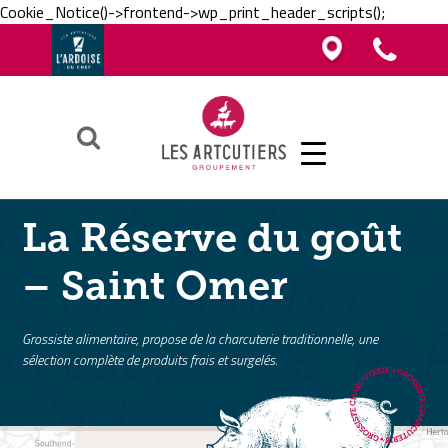
Cookie_Notice()->frontend->wp_print_header_scripts();
Vous êtes boucher, charcutier, traiteur ?
Vous êtes boucher, charcutier, traiteur ?
Contacter un Artcutier en région
Téléphoner au groupement
Vous êtes restaurateur ?
Ok
La Réserve du goût
– Saint Omer
Grossiste alimentaire, propose de la charcuterie traditionnelle, une
sélection complète de produits frais et surgelés.