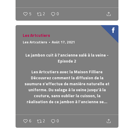
5
2
0
Les Artcutiers
Les Artcutiers
Août 17, 2021
Le jambon cuit à l'ancienne salé à la veine -
Episode 2
Les Artcutiers avec la Maison Filliere
Découvrez comment la diffusion de la
saumure s’effectue de manière naturelle et
uniforme. Du salage à la veine jusqu’à la
couture, sans oublier la cuisson, la
réalisation de ce jambon à l’ancienne se...
6
2
0