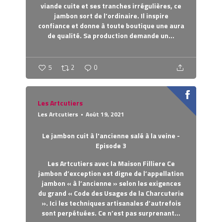
viande cuite et ses tranches irrégulières, ce
jambon sort de l’ordinaire. Il inspire
confiance et donne à toute boutique une aura
de qualité. Sa production demande un...
5
2
0
Les Artcutiers
Les Artcutiers
Août 19, 2021
Le jambon cuit à l'ancienne salé à la veine -
Episode 3
Les Artcutiers avec la Maison Filliere
Ce
jambon d’exception est digne de l’appellation
jambon « à l’ancienne » selon les exigences
du grand « Code des Usages de la Charcuterie
». Ici les techniques artisanales d’autrefois
sont perpétuées. Ce n’est pas surprenant...