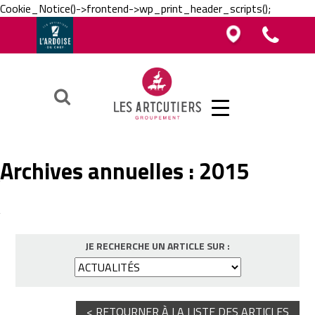
Cookie_Notice()->frontend->wp_print_header_scripts();
Vous êtes boucher, charcutier, traiteur ?
Vous êtes boucher, charcutier, traiteur ?
Contacter un Artcutier en région
Téléphoner au groupement
Vous êtes restaurateur ?
Ok
Archives annuelles :
2015
JE RECHERCHE UN ARTICLE SUR :
< RETOURNER À LA LISTE DES ARTICLES