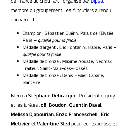
de France du chou farci, organisé par
Dipsa
,
membre du groupement Les Artcutiers a rendu
son verdict :
Champion : Sébastien Guérin, Palais de l’Elysée,
Paris
– qualifié pour la finale
Médaille d’argent : Eric Fontanini, Habile, Paris
–
qualifié pour la finale
Médaille de bronze : Maxime Aouate, Neomax
Traiteur, Saint-Maur-des-Fossés
Médaille de bronze : Denis Hedier, Cabane,
Nanterre
Merci à
Stéphane Debracque
, Président du jury
et les juré.es
Joël Boudon
,
Quentin Daval
,
Melissa Djabourian
,
Enzo Franceschelli
,
Eric
Métivier
et
Valentine Sled
pour leur expertise et