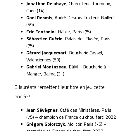
Jonathan Delahaye
, Charcuterie Tourneux,
Caen (14)
Gaël Desmis
, André Desmis Traiteur, Bailleul
(59)
Eric Fontanini
, Habile, Paris (75)
Sébastien Guérin
, Palais de l’Elysée, Paris
(75)
Gérard Jacquemart
, Boucherie Cassel,
Valenciennes (59)
Gabriel Montazeau
, BàM – Boucherie à
Manger, Balma (31)
3 lauréats remettent leur titre en jeu cette
année !
Jean Sévègnes
, Café des Ministères, Paris
(75) – champion de France du chou farci 2022
Grégory Gbiorczyk
, Molitor, Paris (75) –
champion de France du chou farci 2023