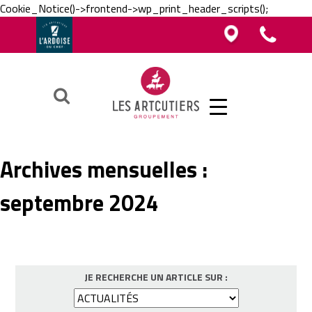
Cookie_Notice()->frontend->wp_print_header_scripts();
Vous êtes boucher, charcutier, traiteur ?
Vous êtes boucher, charcutier, traiteur ?
Contacter un Artcutier en région
Téléphoner au groupement
Vous êtes restaurateur ?
Ok
Archives mensuelles :
septembre 2024
JE RECHERCHE UN ARTICLE SUR :