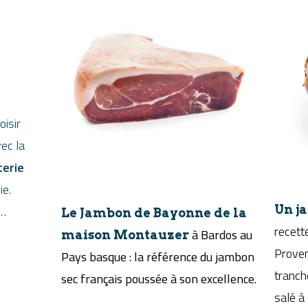
oisir
ec la
terie
ie.
Un j
 …
Le Jambon de Bayonne de la
recette
à Bardos au
maison Montauzer
Proven
Pays basque : la référence du jambon
tranch
sec français poussée à son excellence.
salé à 