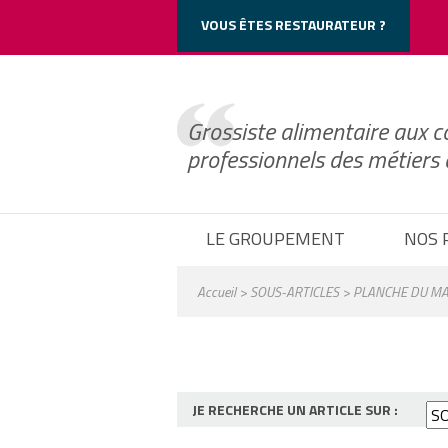
Cookie_Notice()->frontend->wp_print_header_scripts();
VOUS ÊTES RESTAURATEUR ?
Grossiste alimentaire aux c
professionnels des métiers
LE GROUPEMENT
NOS 
Accueil
>
SOUS-ARTICLES
> PLANCHE DU MAÎ
JE RECHERCHE UN ARTICLE SUR :