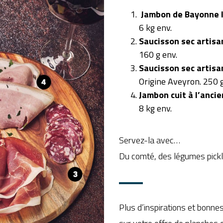
Jambon de Bayonne 
6 kg env.
Saucisson sec artisa
160 g env.
Saucisson sec artisa
Origine Aveyron. 250 g
Jambon cuit à l’ancie
8 kg env.
Servez-la avec…
Du comté, des légumes pickle
Plus d’inspirations et bonn