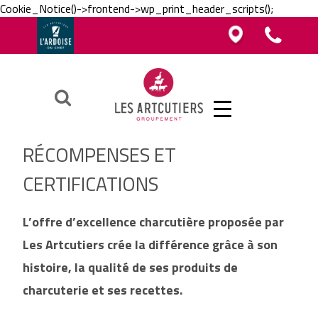
Cookie_Notice()->frontend->wp_print_header_scripts();
Vous êtes boucher, charcutier, traiteur ?
Vous êtes boucher, charcutier, traiteur ?
Contacter un Artcutier en région
Téléphoner au groupement
Vous êtes restaurateur ?
Ok
RÉCOMPENSES ET
CERTIFICATIONS
L’offre d’excellence charcutière proposée par
Les Artcutiers crée la différence grâce à son
histoire, la qualité de ses produits de
charcuterie et ses recettes.