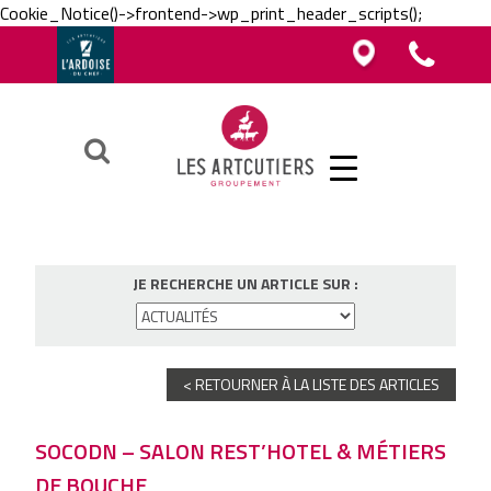
Cookie_Notice()->frontend->wp_print_header_scripts();
Vous êtes boucher, charcutier, traiteur ?
Vous êtes boucher, charcutier, traiteur ?
Contacter un Artcutier en région
Téléphoner au groupement
Vous êtes restaurateur ?
Ok
JE RECHERCHE UN ARTICLE SUR :
< RETOURNER À LA LISTE DES ARTICLES
SOCODN – SALON REST’HOTEL & MÉTIERS
DE BOUCHE