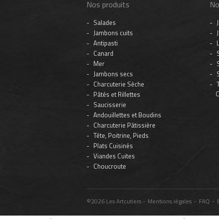
Nos produits
No
Salades
Jambons cuits
Antipasti
Canard
Mer
Jambons secs
Charcuterie Sèche
C
Pâtés et Rillettes
Saucisserie
Andouillettes et Boudins
Charcuterie Pâtissière
Tête, Poitrine, Pieds
Plats Cuisinés
Viandes Cuites
Choucroute
©2026 Les Artcutiers -
Mentions légales
-
FAQ
-