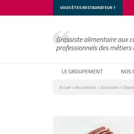
Cookie_Notice()->frontend->wp_print_header_scripts();
VOUS ÊTES RESTAURATEUR ?
Grossiste alimentaire aux c
professionnels des métiers
LE GROUPEMENT
NOS 
Accueil
>
Nos produits
>
Saucisserie
> Chipola