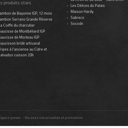
s produits stars
Les Délices du Palais
Maison Hardy
Jambon de Bayonne IGP, 12 mois
Sabreco
Jambon Serrano Grande Réserve
Socodn
La Coiffe du charcutier
Saucisse de Montbéliard IGP
Saucisse de Morteau IGP
Saucisson bridé artisanal
Tripes à l’ancienne au Cidre et
alvados cuisson 20h
Espace presse
-
Recevez nos actualités et promotions