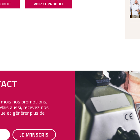
RODUIT
VOIR CE PRODUIT
TACT
e mois nos promotions,
Mais aussi, recevez nos
ue et générer plus de
JE M'INSCRIS