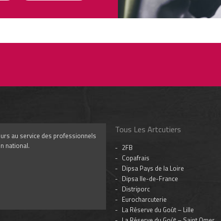
Tous Les Artcutiers
iteurs au service des professionnels
n national.
2FB
Copafrais
Dipsa Pays de la Loire
Dipsa Ile-de-France
Distriporc
Eurocharcuterie
La Réserve du Goût – Lille
La Réserve du Goût – Saint Omer