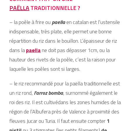
PAËLLA
TRADITIONNELLE ?
– la poêle à frire ou
paella
en catalan est l’ustensile
indispensable, très plate, elle permet une bonne
répartition du riz dans le bouillon. L’épaisseur de riz
dans la
paella
ne doit pas dépasser 1cm, ou la
hauteur des rivets de la poêle, c’est la raison pour
laquelle les poêles sont si larges.
– le riz recommandé pour la paëlla traditionnelle est
un riz rond,
l’arroz bomba
, surnommé également le
roi des riz
.
Il est cultivédans les zones humides de la
région de l’Albufera près de Valence à proximité des
fleuves Jucar ou Turia. Il faut ensuite compter
1
pistil
ou 3 stigmates (les petits filaments)
de