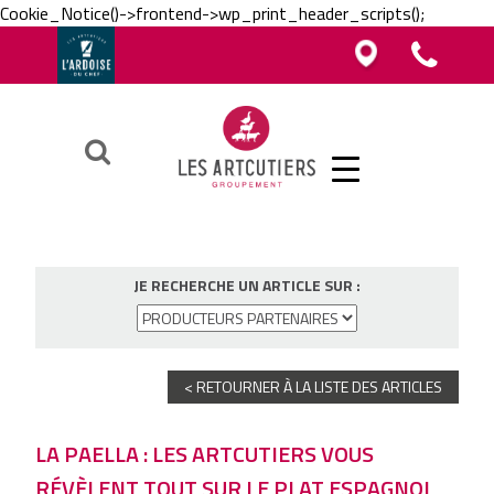
Cookie_Notice()->frontend->wp_print_header_scripts();
Vous êtes boucher, charcutier, traiteur ?
Vous êtes boucher, charcutier, traiteur ?
Contacter un Artcutier en région
Téléphoner au groupement
Vous êtes restaurateur ?
Ok
JE RECHERCHE UN ARTICLE SUR :
< RETOURNER À LA LISTE DES ARTICLES
LA PAELLA : LES ARTCUTIERS VOUS
RÉVÈLENT TOUT SUR LE PLAT ESPAGNOL