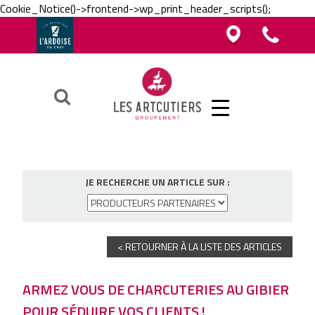
Cookie_Notice()->frontend->wp_print_header_scripts();
Vous êtes boucher, charcutier, traiteur ?
Vous êtes boucher, charcutier, traiteur ?
Contacter un Artcutier en région
Téléphoner au groupement
Vous êtes restaurateur ?
Ok
JE RECHERCHE UN ARTICLE SUR :
< RETOURNER À LA LISTE DES ARTICLES
ARMEZ VOUS DE CHARCUTERIES AU GIBIER
POUR SÉDUIRE VOS CLIENTS !