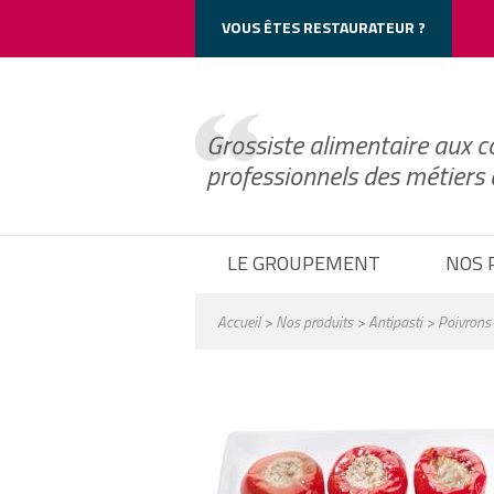
Cookie_Notice()->frontend->wp_print_header_scripts();
VOUS ÊTES RESTAURATEUR ?
Grossiste alimentaire aux c
professionnels des métiers
LE GROUPEMENT
NOS 
Accueil
>
Nos produits
>
Antipasti
> Poivrons 