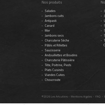
Nos produits
No
Salades
Jambons cuits
Antipasti
Canard
Mer
Jambons secs
Charcuterie Sèche
C
Pâtés et Rillettes
Saucisserie
Andouillettes et Boudins
Charcuterie Pâtissière
Tête, Poitrine, Pieds
Plats Cuisinés
Viandes Cuites
Choucroute
©2026 Les Artcutiers -
Mentions légales
-
FAQ
-