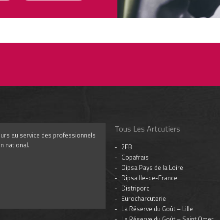
Tous Les Artcutiers
iteurs au service des professionnels
n national.
2FB
Copafrais
Dipsa Pays de la Loire
Dipsa Ile-de-France
Distriporc
Eurocharcuterie
La Réserve du Goût – Lille
La Réserve du Goût – Saint Omer