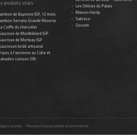
s produits stars
Les Délices du Palais
Maison Hardy
Jambon de Bayonne IGP, 12 mois
Sabreco
Jambon Serrano Grande Réserve
Socodn
La Coiffe du charcutier
Saucisse de Montbéliard IGP
Saucisse de Morteau IGP
Saucisson bridé artisanal
Tripes à l’ancienne au Cidre et
alvados cuisson 20h
Espace presse
-
Recevez nos actualités et promotions