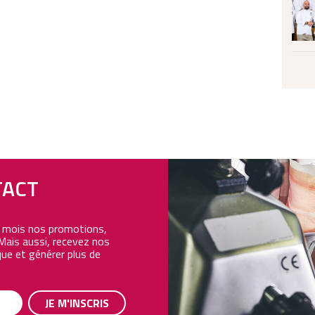
TACT
e mois nos promotions,
Mais aussi, recevez nos
ue et générer plus de
JE M'INSCRIS