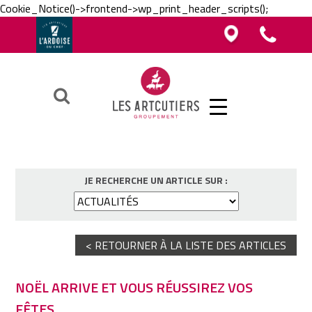
Cookie_Notice()->frontend->wp_print_header_scripts();
Vous êtes boucher, charcutier, traiteur ?
Vous êtes boucher, charcutier, traiteur ?
Contacter un Artcutier en région
Téléphoner au groupement
Vous êtes restaurateur ?
Ok
JE RECHERCHE UN ARTICLE SUR :
< RETOURNER À LA LISTE DES ARTICLES
NOËL ARRIVE ET VOUS RÉUSSIREZ VOS
FÊTES.