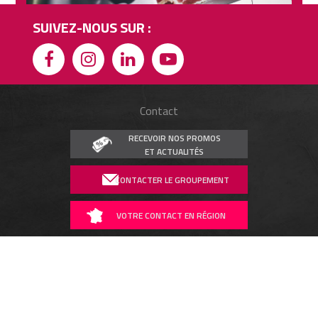
SUIVEZ-NOUS SUR :
Contact
RECEVOIR NOS PROMOS
ET ACTUALITÉS
CONTACTER LE GROUPEMENT
VOTRE CONTACT EN RÉGION
ESPACE PRESSE
REJOINDRE LES ARTCUTIERS
Cookie_Notice()->frontend->wp_print_footer_scripts();