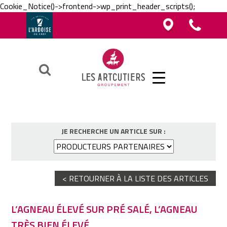
Cookie_Notice()->frontend->wp_print_header_scripts();
Vous êtes boucher, charcutier, traiteur ?
Vous êtes boucher, charcutier, traiteur ?
Contacter un Artcutier en région
Téléphoner au groupement
Vous êtes restaurateur ?
Ok
JE RECHERCHE UN ARTICLE SUR :
< RETOURNER À LA LISTE DES ARTICLES
L’AGNEAU ÉLEVÉ SUR PRÉ SALÉ, L’AGNEAU
TRÈS BIEN ÉLEVÉ.